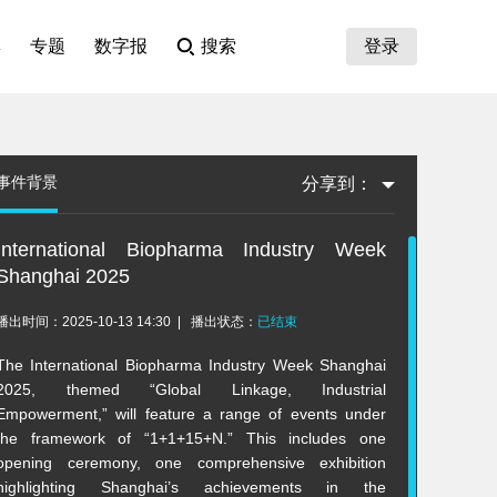
集
专题
数字报
搜索
登录
事件背景
分享到：
International Biopharma Industry Week
Shanghai 2025
播出时间：2025-10-13 14:30
播出状态：
已结束
The International Biopharma Industry Week Shanghai
2025, themed “Global Linkage, Industrial
Empowerment,” will feature a range of events under
the framework of “1+1+15+N.” This includes one
opening ceremony, one comprehensive exhibition
highlighting Shanghai’s achievements in the