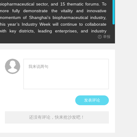
biopharmaceutical sector, and 15 thematic forums. To
more fully demonstrate the vitality and innovative
momentum of Shanghai’s biopharmaceutical industry,
this year’s Industry Week will continue to collaborate
with key districts, leading enterprises, and industry
举报
organizations to host a series of themed events
throughout the year.
发表评论
还没有评论，快来抢沙发吧！