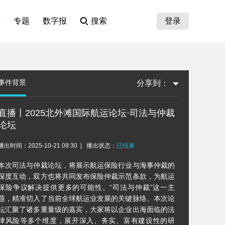
集
专题
数字报
搜索
登录
事件背景
分享到：
直播丨2025北外滩国际航运论坛·司法与仲裁
论坛
播出时间：2025-10-21 09:30
播出状态：
已结束
本次司法与仲裁论坛，将展示航运保险行业与海事仲裁的
深度互动，双方也将共同发布保险仲裁示范条款，为航运
保险争议解决提供更多的可能性。“司法与仲裁”这一主
题，精准切入了当前全球航运业发展的关键脉络。本次论
坛汇聚了诸多重量级的嘉宾，大家将以企业出海面临的法
律风险等多个维度，展开深入、务实、富有建设性的研